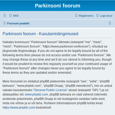
Parkinsoni foorum
KKK
Registreeru
Logi sisse
O
Foorumi pealeht
t
Parkinsoni foorum - Kasutamistingimused
s
i
Hakates kommuuni “Parkinsoni foorum” liikmeks (edaspidi "me", "meie",
"meid", “Parkinsoni foorum”, “https://www.parkinson.ee/foorum”), nõustud sa
järgnevate tingimustega. If you do not agree to be legally bound by all of the
following terms then please do not access and/or use “Parkinsoni foorum”. We
may change these at any time and we’ll do our utmost in informing you, though
it would be prudent to review this regularly yourself as your continued usage of
“Parkinsoni foorum” after changes mean you agree to be legally bound by
these terms as they are updated and/or amended.
Meie foorumid on ehitatud phpBB platvormile (edaspidi “see”, “selle”, “phpBB
tarkvara”, “www.phpbb.com”, “phpBB Grupp, “phpBB meeskond”), mis on antud
vabaks kasutamiseks “
General Public License
” alusel (edaspidi “GPL”) ja on
allalaaditav siit:
www.phpbb.com
. phpBB tarkvara on vaid vahend internetis
arutelude pidamiseks, phpBB Grupp ei ole kuidagiviisi vastutav selle eest,
mida me võime ja ei või teha. Rohkem informatsiooni phpBB kohta leiad
https://www.phpbb.com/
kodulehelt.