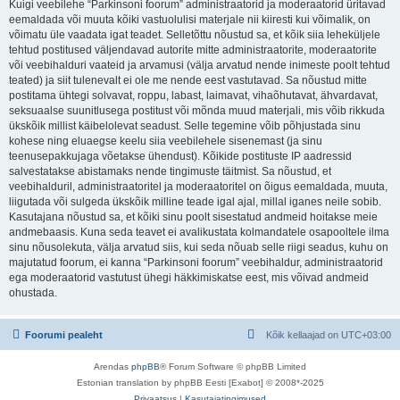
Kuigi veebilehe “Parkinsoni foorum” administraatorid ja moderaatorid üritavad
eemaldada või muuta kõiki vastuolulisi materjale nii kiiresti kui võimalik, on
võimatu üle vaadata igat teadet. Selletõttu nõustud sa, et kõik siia leheküljele
tehtud postitused väljendavad autorite mitte administraatorite, moderaatorite
või veebihalduri vaateid ja arvamusi (välja arvatud nende inimeste poolt tehtud
teated) ja siit tulenevalt ei ole me nende eest vastutavad. Sa nõustud mitte
postitama ühtegi solvavat, roppu, labast, laimavat, vihaõhutavat, ähvardavat,
seksuaalse suunitlusega postitust või mõnda muud materjali, mis võib rikkuda
ükskõik millist käibelolevat seadust. Selle tegemine võib põhjustada sinu
kohese ning eluaegse keelu siia veebilehele sisenemast (ja sinu
teenusepakkujaga võetakse ühendust). Kõikide postituste IP aadressid
salvestatakse abistamaks nende tingimuste täitmist. Sa nõustud, et
veebihalduril, administraatoritel ja moderaatoritel on õigus eemaldada, muuta,
liigutada või sulgeda ükskõik milline teade igal ajal, millal iganes neile sobib.
Kasutajana nõustud sa, et kõiki sinu poolt sisestatud andmeid hoitakse meie
andmebaasis. Kuna seda teavet ei avalikustata kolmandatele osapooltele ilma
sinu nõusolekuta, välja arvatud siis, kui seda nõuab selle riigi seadus, kuhu on
majutatud foorum, ei kanna “Parkinsoni foorum” veebihaldur, administraatorid
ega moderaatorid vastutust ühegi häkkimiskatse eest, mis võivad andmeid
ohustada.
Foorumi pealeht
Kõik kellaajad on
UTC+03:00
Arendas
phpBB
® Forum Software © phpBB Limited
Estonian translation by phpBB Eesti [Exabot] © 2008*-2025
Privaatsus
|
Kasutajatingimused