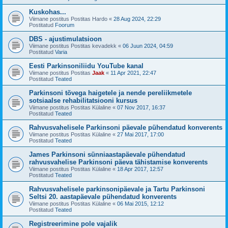
Kuskohas...
Viimane postitus Postitas
Hardo
«
28 Aug 2024, 22:29
Postitatud
Foorum
DBS - ajustimulatsioon
Viimane postitus Postitas
kevadekk
«
06 Juun 2024, 04:59
Postitatud
Varia
Eesti Parkinsoniliidu YouTube kanal
Viimane postitus Postitas
Jaak
«
11 Apr 2021, 22:47
Postitatud
Teated
Parkinsoni tõvega haigetele ja nende pereliikmetele
sotsiaalse rehabilitatsiooni kursus
Viimane postitus Postitas
Külaline
«
07 Nov 2017, 16:37
Postitatud
Teated
Rahvusvahelisele Parkinsoni päevale pühendatud konverents
Viimane postitus Postitas
Külaline
«
27 Mai 2017, 17:00
Postitatud
Teated
James Parkinsoni sünniaastapäevale pühendatud
rahvusvahelise Parkinsoni päeva tähistamise konverents
Viimane postitus Postitas
Külaline
«
18 Apr 2017, 12:57
Postitatud
Teated
Rahvusvahelisele parkinsonipäevale ja Tartu Parkinsoni
Seltsi 20. aastapäevale pühendatud konverents
Viimane postitus Postitas
Külaline
«
06 Mai 2015, 12:12
Postitatud
Teated
Registreerimine pole vajalik