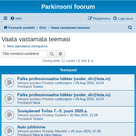
Parkinsoni foorum
KKK
Registreeru
Logi sisse
O
Foorumi pealeht
Otsi
Vaata vastamata teemasi
t
Vaata vastamata teemasi
s
Mine täiendatud otsinguisse
i
Otsi
Täiendatud otsing
Otsing leidis 12 vastet •
1
. leht
1
-st
Teemasid
Palka professionaalne häkker (under_dir@tuta.io)
Viimane postitus Postitas
carlburgeor
«
05 Aug 2026, 16:04
Postitatud
Teated
Palka professionaalne häkker (under_dir@tuta.io)
Viimane postitus Postitas
carlburgeor
«
05 Aug 2026, 16:03
Postitatud
Varia
Suvepäevad Toilas 7.–9. juuni 2026.a.
Viimane postitus Postitas
Külaline
«
30 Mai 2026, 22:28
Postitatud
Teated
Auto juhtimine
Viimane postitus Postitas
Maret66
«
29 Juun 2025, 07:36
Postitatud
Mina ja minu haigus