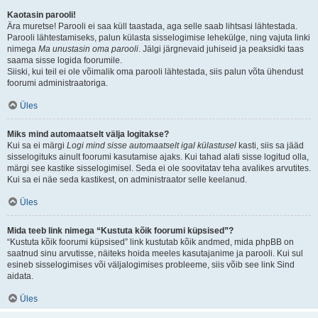
Kaotasin parooli!
Ära muretse! Parooli ei saa küll taastada, aga selle saab lihtsasi lähtestada.
Parooli lähtestamiseks, palun külasta sisselogimise lehekülge, ning vajuta linki
nimega
Ma unustasin oma parooli
. Jälgi järgnevaid juhiseid ja peaksidki taas
saama sisse logida foorumile.
Siiski, kui teil ei ole võimalik oma parooli lähtestada, siis palun võta ühendust
foorumi administraatoriga.
Üles
Miks mind automaatselt välja logitakse?
Kui sa ei märgi
Logi mind sisse automaatselt igal külastusel
kasti, siis sa jääd
sisselogituks ainult foorumi kasutamise ajaks. Kui tahad alati sisse logitud olla,
märgi see kastike sisselogimisel. Seda ei ole soovitatav teha avalikes arvutites.
Kui sa ei näe seda kastikest, on administraator selle keelanud.
Üles
Mida teeb link nimega “Kustuta kõik foorumi küpsised”?
“Kustuta kõik foorumi küpsised” link kustutab kõik andmed, mida phpBB on
saatnud sinu arvutisse, näiteks hoida meeles kasutajanime ja parooli. Kui sul
esineb sisselogimises või väljalogimises probleeme, siis võib see link Sind
aidata.
Üles