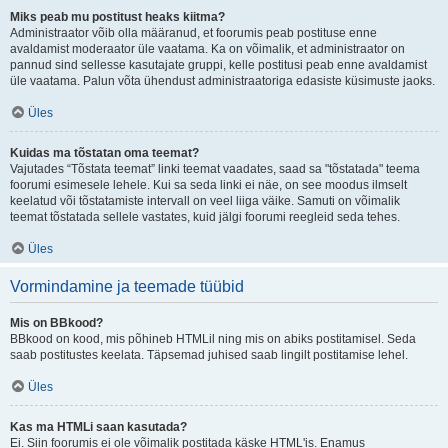
Miks peab mu postitust heaks kiitma?
Administraator võib olla määranud, et foorumis peab postituse enne
avaldamist moderaator üle vaatama. Ka on võimalik, et administraator on
pannud sind sellesse kasutajate gruppi, kelle postitusi peab enne avaldamist
üle vaatama. Palun võta ühendust administraatoriga edasiste küsimuste jaoks.
Üles
Kuidas ma tõstatan oma teemat?
Vajutades “Tõstata teemat” linki teemat vaadates, saad sa "tõstatada" teema
foorumi esimesele lehele. Kui sa seda linki ei näe, on see moodus ilmselt
keelatud või tõstatamiste intervall on veel liiga väike. Samuti on võimalik
teemat tõstatada sellele vastates, kuid jälgi foorumi reegleid seda tehes.
Üles
Vormindamine ja teemade tüübid
Mis on BBkood?
BBkood on kood, mis põhineb HTMLil ning mis on abiks postitamisel. Seda
saab postitustes keelata. Täpsemad juhised saab lingilt postitamise lehel.
Üles
Kas ma HTMLi saan kasutada?
Ei. Siin foorumis ei ole võimalik postitada käske HTML'is. Enamus