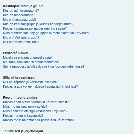
Kasutajate tiitlid ja grupid
Kes on administraatorid?
Kes on moderaatorid?
Mis on kasutajagrupid?
Kus on kasutajagrupid ja kuidas nendega liituda?
Kuidas kasutajagrupi moderaatoriks saada?
Miks mõnede kasutajagruppide liikmete nimed on värvilised?
Mis on “Vaikimisi grupp”?
Mis on “Meeskond” link?
Privaatsõnumid
Ma ei saa privaatsõnumeid saata!
Ma saan soovimatuid privaatsõnumeid!
Sain rämpsposti ja/või solvava kirja foorumi vahendusel!
Sõbrad ja vaenlased
Mis on sõprade ja vaenlaste nimekiri?
Kuidas lisada või eemaldada kasutajaid nimekirjast?
Foorumitest otsimine
Kuidas saan otsida foorumist või foorumitest?
Miks mu otsingul pole vasteid?
Miks saan ma otsingu vastuseks tühja lehe?
Kuidas ma otsin kasutajaid?
Kuidas ma leian omaenda postitused või teemad?
Tellimused ja järjehoidjad