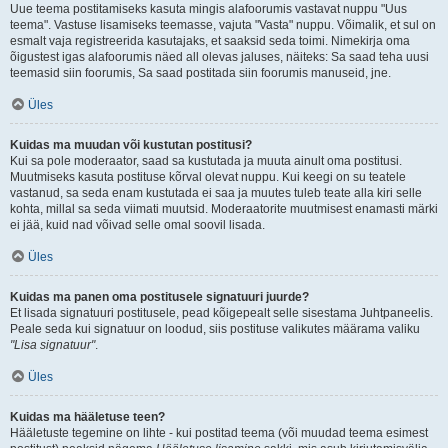
Uue teema postitamiseks kasuta mingis alafoorumis vastavat nuppu "Uus
teema". Vastuse lisamiseks teemasse, vajuta "Vasta" nuppu. Võimalik, et sul on
esmalt vaja registreerida kasutajaks, et saaksid seda toimi. Nimekirja oma
õigustest igas alafoorumis näed all olevas jaluses, näiteks: Sa saad teha uusi
teemasid siin foorumis, Sa saad postitada siin foorumis manuseid, jne.
Üles
Kuidas ma muudan või kustutan postitusi?
Kui sa pole moderaator, saad sa kustutada ja muuta ainult oma postitusi.
Muutmiseks kasuta postituse kõrval olevat nuppu. Kui keegi on su teatele
vastanud, sa seda enam kustutada ei saa ja muutes tuleb teate alla kiri selle
kohta, millal sa seda viimati muutsid. Moderaatorite muutmisest enamasti märki
ei jää, kuid nad võivad selle omal soovil lisada.
Üles
Kuidas ma panen oma postitusele signatuuri juurde?
Et lisada signatuuri postitusele, pead kõigepealt selle sisestama Juhtpaneelis.
Peale seda kui signatuur on loodud, siis postituse valikutes määrama valiku
"Lisa signatuur"
.
Üles
Kuidas ma hääletuse teen?
Hääletuste tegemine on lihte - kui postitad teema (või muudad teema esimest