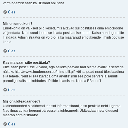
vormindamist saab ka BBkood abil teha.
Üles
Mis on emotikoni?
Emotikonid on väiksed pildikesed, mis aitavad sul postituses oma emotsioone
väljendada. Neid saad teatesse lisada postitamise lehelt. Katsu nendega mitte
liialdada. Administraator on võib-olla ka määranud emotikonide limiidi potituse
kohta.
Üles
Kas ma saan pilte postitada?
Pilte saab postitusse kuvada, aga selleks peavad nad olema avalikus serveris,
näiteks http://www.sinudomeen.ee/minu-pilt.gif. või sa pead need üles laadima
siia lehele. Neid ei saa kuvada oma arvutist (kui see pole server) ja samuti
parooliga kaitstud kohtadest. Piltide lisamiseks kasuta BBkood'i.
Üles
Mis on üldteadaanded?
Üldteadaanded sisaldavad tähtsat informatsiooni ja sa peaksid neid lugema.
Nad ilmuvad iga foorumi päisesse ja juhtpaneeli. Üldteadaannete õigused
määrab administraator.
Üles