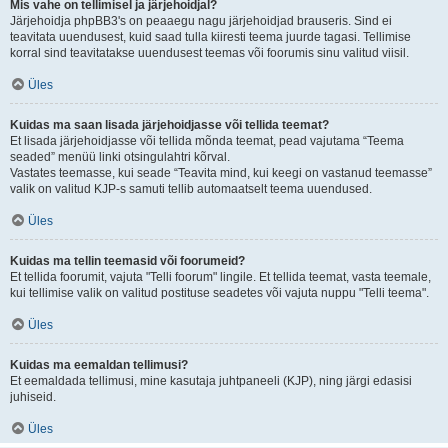
Mis vahe on tellimisel ja järjehoidjal?
Järjehoidja phpBB3's on peaaegu nagu järjehoidjad brauseris. Sind ei
teavitata uuendusest, kuid saad tulla kiiresti teema juurde tagasi. Tellimise
korral sind teavitatakse uuendusest teemas või foorumis sinu valitud viisil.
Üles
Kuidas ma saan lisada järjehoidjasse või tellida teemat?
Et lisada järjehoidjasse või tellida mõnda teemat, pead vajutama “Teema
seaded” menüü linki otsingulahtri kõrval.
Vastates teemasse, kui seade “Teavita mind, kui keegi on vastanud teemasse”
valik on valitud KJP-s samuti tellib automaatselt teema uuendused.
Üles
Kuidas ma tellin teemasid või foorumeid?
Et tellida foorumit, vajuta "Telli foorum" lingile. Et tellida teemat, vasta teemale,
kui tellimise valik on valitud postituse seadetes või vajuta nuppu "Telli teema".
Üles
Kuidas ma eemaldan tellimusi?
Et eemaldada tellimusi, mine kasutaja juhtpaneeli (KJP), ning järgi edasisi
juhiseid.
Üles