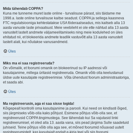
Mida tähendab COPPA?
Kuna me tunneme muret laste online - turvalisuse pärast, siis täidame me
1998.a. laste online turvalisuse kaitse seadust. COPPA ja sellega kaasneva
FTC regulatsiooniga kehtestatakse USA föderaalseadus, mis kaitseb alla 13
aasta vanuste laste privaatsust. Meie veebileht ei ole ette nähtud alla 13 aasta
vanustelt lastelt andmete väljameelitamiseks ning meie kodulehed on üles
ehitatud nii, et blokeerida andmete teadlik vastuvõtt alla 13 aasta vanustelt
lastelt alati, kui nõutakse vanusandmeid.
Üles
Miks ma ei saa registreeruda?
On võimalik, et foorumi omanik on blokeerinud su IP aadressi või
kasutajanime, millega üritasid registreeruda. Omanik võib olla keelustanud
üldse uute kasutajate registreerimise. Võta ühendust foorum administraatoriga,
et saada abi.
Üles
Ma registreerusin, aga ei saa sisse logida!
Kõigepealt kontrolli oma kasutajanime ja parooli. Kui need on kindlasti õiged,
siis järgmiseks võib-olla kaks põhjust. Esimene põhjus võib-olla see, et
registreerusid COPPA tingimustega. See tähendab kui Sa vajutasid linki
registreerumisel, et oled alla 13. aasta vana, siis pead järgima Sulle saadetuid
juhiseid. Teine põhjus võib olla aga see, et mõned foorumid nõuavad uutelt
registreerumistelt, kas kasutajalt endalt e-kirja teel või siis foorumi