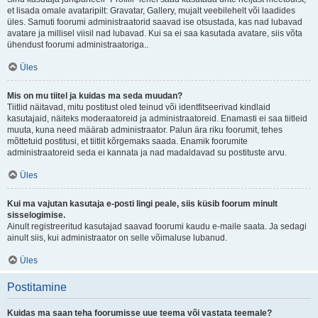
et lisada omale avataripilt: Gravatar, Gallery, mujalt veebilehelt või laadides
üles. Samuti foorumi administraatorid saavad ise otsustada, kas nad lubavad
avatare ja millisel viisil nad lubavad. Kui sa ei saa kasutada avatare, siis võta
ühendust foorumi administraatoriga..
Üles
Mis on mu tiitel ja kuidas ma seda muudan?
Tiitlid näitavad, mitu postitust oled teinud või identfitseerivad kindlaid
kasutajaid, näiteks moderaatoreid ja administraatoreid. Enamasti ei saa tiitleid
muuta, kuna need määrab administraator. Palun ära riku foorumit, tehes
mõttetuid postitusi, et tiitlit kõrgemaks saada. Enamik foorumite
administraatoreid seda ei kannata ja nad madaldavad su postituste arvu.
Üles
Kui ma vajutan kasutaja e-posti lingi peale, siis küsib foorum minult
sisselogimise.
Ainult registreeritud kasutajad saavad foorumi kaudu e-maile saata. Ja sedagi
ainult siis, kui administraator on selle võimaluse lubanud.
Üles
Postitamine
Kuidas ma saan teha foorumisse uue teema või vastata teemale?