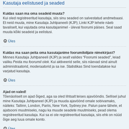
Kasutaja eelistused ja seaded
Kuidas saan ma oma seadeid muuta?
Kui oled registreeritud kasutaja, siis sinu seaded on salvestatud andmebaasi.
Et neid muuta, mine Kasutaja Juhtpaneeli (KJP); Linki KJP lehele näeb
tavaliselt, kui vajutada oma kasutajanimel - üleval foorumi päises. Seal saad
muuta kõiki seadeid ja eelistusi.
Üles
Kuidas ma saan peita oma kasutajanime foorumilolijate nimekirjast?
Minnes Kasutaja Juhtpaneeli (KJP) ja sealt valides “Foorumi seaded”, leiad
valiku
Peida mu foorumil olek
. Kui aktiveerid selle, siis näevad sind ainult
administraatorid, moderaatorid ja sa ise. Statistikas Sind loendatakse kui
varjatud kasutaja.
Üles
Ajad on valed!
Tõenäoliselt on ajad õiged, aga sa oled lihtsalt teises ajavööndis. Sellisel juhul
mine Kasutaja Juhtpaneel (KJP) ja muuda ajavöönd omale sobivamaks,
näiteks: Tallinn, London, Pariis, New York, Sydney jne. Palun pane tähele, et
ajatsooni muutmiseks, nagu ka muude seadete muutmiseks, pead olema
registreeritud kasutaja. Kui sa ei ole registreeritud kasutaja, siis ehk on nüüd
õige aeg luua omale konto.
Üles