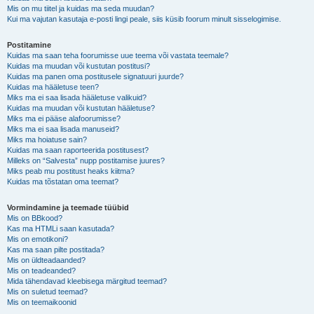
Mis on mu tiitel ja kuidas ma seda muudan?
Kui ma vajutan kasutaja e-posti lingi peale, siis küsib foorum minult sisselogimise.
Postitamine
Kuidas ma saan teha foorumisse uue teema või vastata teemale?
Kuidas ma muudan või kustutan postitusi?
Kuidas ma panen oma postitusele signatuuri juurde?
Kuidas ma hääletuse teen?
Miks ma ei saa lisada hääletuse valikuid?
Kuidas ma muudan või kustutan hääletuse?
Miks ma ei pääse alafoorumisse?
Miks ma ei saa lisada manuseid?
Miks ma hoiatuse sain?
Kuidas ma saan raporteerida postitusest?
Milleks on “Salvesta” nupp postitamise juures?
Miks peab mu postitust heaks kiitma?
Kuidas ma tõstatan oma teemat?
Vormindamine ja teemade tüübid
Mis on BBkood?
Kas ma HTMLi saan kasutada?
Mis on emotikoni?
Kas ma saan pilte postitada?
Mis on üldteadaanded?
Mis on teadeanded?
Mida tähendavad kleebisega märgitud teemad?
Mis on suletud teemad?
Mis on teemaikoonid