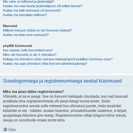
Mis vahe on tellimisel ja järjehoidjal?
Kuidas ma saan lisada järjehoidjasse või tellida teemat?
Kuidas ma tellin teemasid või foorumeid?
Kuidas ma eemaldan tellimusi?
Manused
Millised manuse tüübid on siin foorumis lubatud?
Kuidas ma leian oma manused?
phpBB küsimused
Kes kirjutas selle foorumitarkvara?
Miks siin foorumis ei ole X võimalust?
Kellega ma ühendust võtan solvava materjali ja/või juriidilise küsimuse osas?
Kuidas ma saan ühendust võtta foorumi administraatoriga?
Sisselogimisega ja registreerumisega seotud küsimused
Miks ma pean üldse registreeruma?
Võimalik, et sa ei peagi. See on foorumi haldajate otsustada, kas nad lasevad
postitada ilma registreerimiseta või pead ikkagi looma konto. Siiski;
registreerumine annab sulle mitmeid lisa võimalusi juurde, mida tavalistel
külalistel ei ole - näiteks: avatari lisamine, privaatsõnumite saatmine, e-kirjad,
gruppidega liitumine jpm veelgi. Registreerumine võtab kõigest mõne minuti,
seega on soovituslik omale konto teha.
Üles