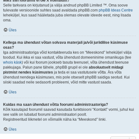
Miks siin foorumis ei ole X võimalust?
Selle tarkvara on kirjutanud ja välja andnud phpBB Limited ™. Oma soove
tulevaste versioonide suhtes saad avaldada phpBB.com
phpBB Ideas Centre
leheküljel, kus saad hääletada juba olemas olevate ideede eest, ning lisada
oma.
Üles
Kellega ma ühendust võtan solvava materjali ja/või juriidilise küsimuse
osas?
Iga administraatoriga võid kontakteeruda kes on “Meeskond” leheküljel välja
toodud. Kui ikka ei saa vastust, võta ühendust domeeninime omanikuga (tee
whois käsk
) või kui foorum jookseb tasuta teenusel, võta ühendust teenuse
pakkujaga. Palun pane tähele, phpBB grupil ei ole
absoluutselt midagi
pistmist nendes küsimustes
ja teda ei saa vastutusele võtta. Ära võta
ühendust nendega küsimuses, mis pole otseselt phpBB saidiga seotud. Kui
siiski saadad neile sedasorti probleemi, võid mitte vastust saada.
Üles
Kuidas ma saan ühendust võtta foorumi administraatoriga?
Kõik kasutajad foorumil saavad kasutada funktsiooni “Kontakt” vormi, juhul kui
see valik on lubatud foorumi administraatori poolt.
Registreeritud liikmetel on võimalik näha ka “Meeskond” linki.
Üles