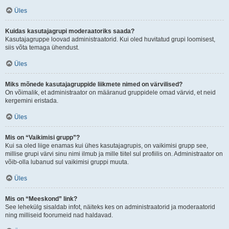
Üles
Kuidas kasutajagrupi moderaatoriks saada?
Kasutajagruppe loovad administraatorid. Kui oled huvitatud grupi loomisest,
siis võta temaga ühendust.
Üles
Miks mõnede kasutajagruppide liikmete nimed on värvilised?
On võimalik, et administraator on määranud gruppidele omad värvid, et neid
kergemini eristada.
Üles
Mis on “Vaikimisi grupp”?
Kui sa oled liige enamas kui ühes kasutajagrupis, on vaikimisi grupp see,
millise grupi värvi sinu nimi ilmub ja mille tiitel sul profiilis on. Administraator on
võib-olla lubanud sul vaikimisi gruppi muuta.
Üles
Mis on “Meeskond” link?
See lehekülg sisaldab infot, näiteks kes on administraatorid ja moderaatorid
ning milliseid foorumeid nad haldavad.