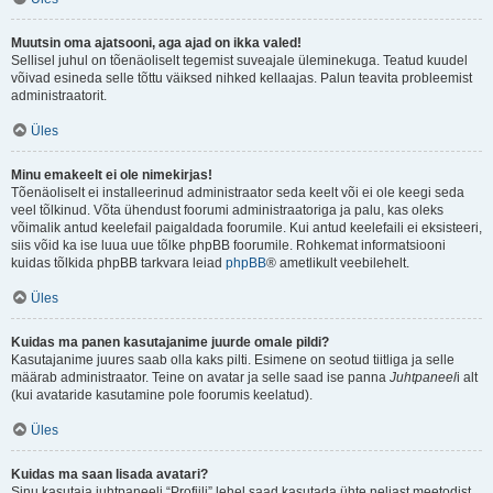
Muutsin oma ajatsooni, aga ajad on ikka valed!
Sellisel juhul on tõenäoliselt tegemist suveajale üleminekuga. Teatud kuudel
võivad esineda selle tõttu väiksed nihked kellaajas. Palun teavita probleemist
administraatorit.
Üles
Minu emakeelt ei ole nimekirjas!
Tõenäoliselt ei installeerinud administraator seda keelt või ei ole keegi seda
veel tõlkinud. Võta ühendust foorumi administraatoriga ja palu, kas oleks
võimalik antud keelefail paigaldada foorumile. Kui antud keelefaili ei eksisteeri,
siis võid ka ise luua uue tõlke phpBB foorumile. Rohkemat informatsiooni
kuidas tõlkida phpBB tarkvara leiad
phpBB
® ametlikult veebilehelt.
Üles
Kuidas ma panen kasutajanime juurde omale pildi?
Kasutajanime juures saab olla kaks pilti. Esimene on seotud tiitliga ja selle
määrab administraator. Teine on avatar ja selle saad ise panna
Juhtpaneel
i alt
(kui avataride kasutamine pole foorumis keelatud).
Üles
Kuidas ma saan lisada avatari?
Sinu kasutaja juhtpaneeli “Profiili” lehel saad kasutada ühte neljast meetodist,