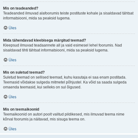
Mis on teadeanded?
Teadeanded ilmuvad alafoorumis teiste postituste kohale ja sisaldavad tähtsat
informatsiooni, mida sa peaksid lugema.
Üles
Mida tähendavad kleebisega märgitud teemad?
Kleepsud ilmuvad teadaannete all ja vaid esimesel lehel foorumis. Nad
sisaldavad tihti tähtsat informatsiooni, mida sa peaksid lugema.
Üles
Mis on suletud teemad?
Suletud teemad on sellised teemad, kuhu kasutaja ei saa enam postitada.
Teemasid võidakse sulgeda mitmetel põhjustel. Ka võid sa saada sulgeda
omaenda teemasid, kui selleks on sul õigused.
Üles
Mis on teemaikoonid
Teemaikoonid on autori poolt valitud pildikesed, mis ilmuvad teema nime
kõrval foorumis ja näitavad, mis sisuga teema on.
Üles