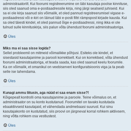
administraatorilt. Kui foorumi registreerumine on läbi kasutaja poolse kinnituse,
siis oled saanud oma e-postiaadressile kirja, ning järgi sealseid juhiseid. Kui
sa ei ole kirja saanud siis võimalik, et oled pannud registreerumisel vigase e-
postiaadressi või e-kiri on läinud läbi e-posti filtri rämpspost kirjade kausta. Kui
sa oled täiesti kindel, et oled pannud õige e-postiaadressi, ning ikka ei ole
tulnud sulle kinnituskirja, siis palun võta ühendust foorumi administraatoriga.
Üles
Miks ma ei saa sisse logida?
Sellel probleemil on mitmeid võimalikke põhjusi. Esiteks ole kindel, et
sisestasid kasutajanime ja parooli korrektselt. Kui on korrektsed, võta ühendust
foorumi administraatoriga, et teada saada, kas oled saanud keelu foorumile.
Ka on võimalik, et omanikul on veebiserveri konfiguratsioonis viga ja ta peab
selle ise lahendama.
Üles
Kunagi ammu liitusin, aga nüüd ei saa enam sisse?!
Kõigepealt kontrolli oma kasutajanime ja paroole. Teine võimalus on, et
administraator on su konto kustutanud. Foorumitel on tavaks kustutada
ebaaktiivseid kasutajaid, et vähendada andmebaasi suurust. Kui sinu
kasutajakonto on kustutatud, siis proovi on järgneval korral rohkem aktiivsem,
ning võtta rohkem osa vestlustest.
Üles