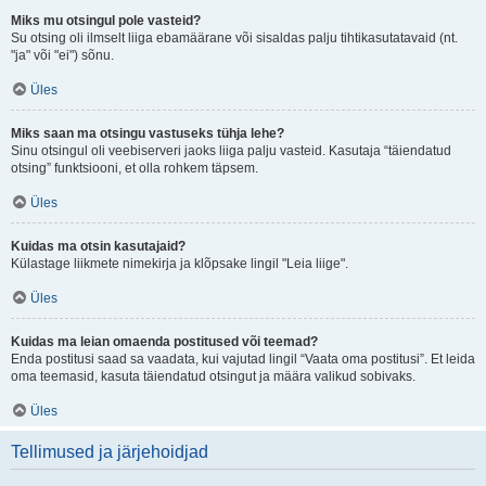
Miks mu otsingul pole vasteid?
Su otsing oli ilmselt liiga ebamäärane või sisaldas palju tihtikasutatavaid (nt.
"ja" või "ei") sõnu.
Üles
Miks saan ma otsingu vastuseks tühja lehe?
Sinu otsingul oli veebiserveri jaoks liiga palju vasteid. Kasutaja “täiendatud
otsing” funktsiooni, et olla rohkem täpsem.
Üles
Kuidas ma otsin kasutajaid?
Külastage liikmete nimekirja ja klõpsake lingil "Leia liige".
Üles
Kuidas ma leian omaenda postitused või teemad?
Enda postitusi saad sa vaadata, kui vajutad lingil “Vaata oma postitusi”. Et leida
oma teemasid, kasuta täiendatud otsingut ja määra valikud sobivaks.
Üles
Tellimused ja järjehoidjad