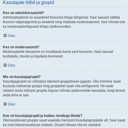
Kasutajate tiitlid ja grupid
Kes on administraatorid?
Administraatorid on auastmelt foorumis kõige kõrgemal. Nad saavad sättida
foorumi väljanägemist ja seadeid ning määrata moderaatoreid. Neil võivad olla
ka moderaatoriõigused kõigis alafoorumites.
Üles
Kes on moderaatorid?
Moderaatorite ülesanne on hoolitseda korra eest foorumis. Nad saavad
kustutada, muuta ja liigutada teemasid.
Üles
Mis on kasutajagrupid?
Kasutajagrupid on võimalus liikmeid gruppidesse jagada. Üks inimene saab
kuuluda mitmesse gruppi ning gruppidel saab olla eriõiguseid. Nii saab
näiteks anda mõnele grupile õiguse mõnda alafoorumite kasutada, kuigi teised
seda teha ei saa..
Üles
Kus on kasutajagrupid ja kuidas nendega liituda?
Olemasolevaid gruppe saad vaadata menüüst Kasutajagruppide alt. Seal saad
ka oma liitumisavalduse esitada. Grupid võivad olla ka varjatud.