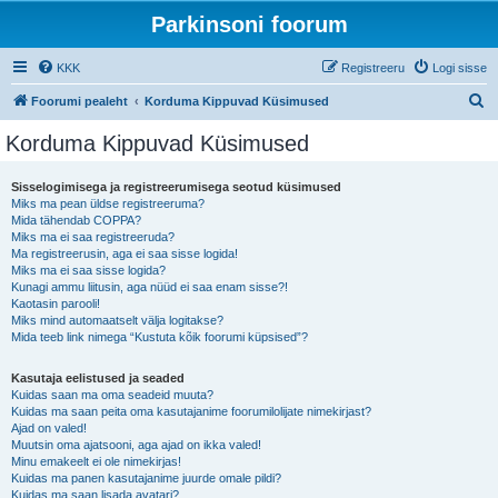
Parkinsoni foorum
KKK
Registreeru
Logi sisse
O
Foorumi pealeht
Korduma Kippuvad Küsimused
t
Korduma Kippuvad Küsimused
s
i
Sisselogimisega ja registreerumisega seotud küsimused
Miks ma pean üldse registreeruma?
Mida tähendab COPPA?
Miks ma ei saa registreeruda?
Ma registreerusin, aga ei saa sisse logida!
Miks ma ei saa sisse logida?
Kunagi ammu liitusin, aga nüüd ei saa enam sisse?!
Kaotasin parooli!
Miks mind automaatselt välja logitakse?
Mida teeb link nimega “Kustuta kõik foorumi küpsised”?
Kasutaja eelistused ja seaded
Kuidas saan ma oma seadeid muuta?
Kuidas ma saan peita oma kasutajanime foorumilolijate nimekirjast?
Ajad on valed!
Muutsin oma ajatsooni, aga ajad on ikka valed!
Minu emakeelt ei ole nimekirjas!
Kuidas ma panen kasutajanime juurde omale pildi?
Kuidas ma saan lisada avatari?