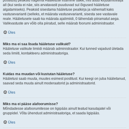
postitust) peaksid nägema
Hääletuse lisamine
sakki, mis asub kirjutamisvälja
all (kui seda ei näe, siis arvatavasti puuduvad sul õigused hääletuse
algatamiseks). Peaksid sisestama hääletuse pealkirja ja vähemalt kaks
vastusevarianti (selleks, et määrata vastusevarianti, sisesta see vastavale
reale. Hääletusele saab ka määrata ajalimiidi, 0 tähendab piiramatut aega.
Valikvastuste arv võib olla piiratud, selle määrab foorumi administraator.
Üles
Miks ma ei saa lisada hääletuse valikuid?
Hääletuse valikute limiidi määrab administraator. Kui tunned vajadust ületada
seda limiiti, kontakteeru administraatoriga.
Üles
Kuidas ma muudan või kustutan hääletuse?
Hääletusi saab muuta, muutes esimest postitust. Kui keegi on juba hääletanud,
saavad seda muuta ainult moderaatorid ja administraatorid.
Üles
Miks ma ei pääse alafoorumisse?
Mõndadesse alafoorumitesse on ligipääs ainult teatud kasutajatel või
gruppidel. Võta ühendust administraatoriga, et saada ligipääs.
Üles