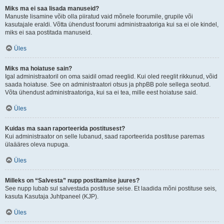
Miks ma ei saa lisada manuseid?
Manuste lisamine võib olla piiratud vaid mõnele foorumile, grupile või
kasutajale eraldi. Võtta ühendust foorumi administraatoriga kui sa ei ole kindel,
miks ei saa postitada manuseid.
Üles
Miks ma hoiatuse sain?
Igal administraatoril on oma saidil omad reeglid. Kui oled reeglit rikkunud, võid
saada hoiatuse. See on administraatori otsus ja phpBB pole sellega seotud.
Võta ühendust administraatoriga, kui sa ei tea, mille eest hoiatuse said.
Üles
Kuidas ma saan raporteerida postitusest?
Kui administraator on selle lubanud, saad raporteerida postituse paremas
ülaääres oleva nupuga.
Üles
Milleks on “Salvesta” nupp postitamise juures?
See nupp lubab sul salvestada postituse seise. Et laadida mõni postituse seis,
kasuta Kasutaja Juhtpaneel (KJP).
Üles