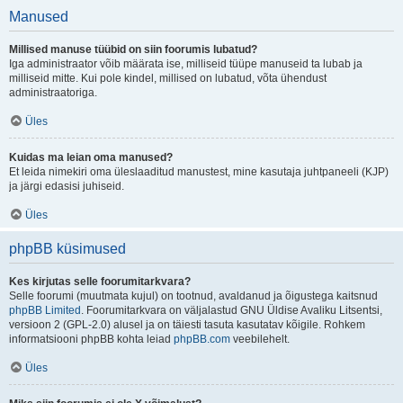
Manused
Millised manuse tüübid on siin foorumis lubatud?
Iga administraator võib määrata ise, milliseid tüüpe manuseid ta lubab ja
milliseid mitte. Kui pole kindel, millised on lubatud, võta ühendust
administraatoriga.
Üles
Kuidas ma leian oma manused?
Et leida nimekiri oma üleslaaditud manustest, mine kasutaja juhtpaneeli (KJP)
ja järgi edasisi juhiseid.
Üles
phpBB küsimused
Kes kirjutas selle foorumitarkvara?
Selle foorumi (muutmata kujul) on tootnud, avaldanud ja õigustega kaitsnud
phpBB Limited
. Foorumitarkvara on väljalastud GNU Üldise Avaliku Litsentsi,
versioon 2 (GPL-2.0) alusel ja on täiesti tasuta kasutatav kõigile. Rohkem
informatsiooni phpBB kohta leiad
phpBB.com
veebilehelt.
Üles