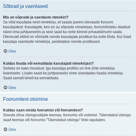
Sõbrad ja vaenlased
Mis on sõprade ja vaenlaste nimekiri?
Sa võid kasutada neid nimekirju, et saada parem ülevaade foorumi
kasutajatest. Kasutajate, kes on su sõprade nimekirjas, foorumiloleku staatust
näed oma juhtpaneelis ja seal saad ka neile kiiresti privaatsõnumi saata.
Olenevalt stiilist on võimalik nende kasutajate postitusi ka esile tõsta. Kui lisad
kasutaja vaenlaste nimekirja, peidetakse nende postitused.
Üles
Kuidas lisada või eemaldada kasutajaid nimekirjast?
Selleks on kaks moodust. Iga kasutaja profiilis on link ühte nimekirja
lisamiseks. Lisaks saad ka juhtpaneelis nime sisestades lisada nimekirja.
Saad samalt lehelt ka eemaldada.
Üles
Foorumitest otsimine
Kuidas saan otsida foorumist või foorumitest?
Sisesta sõna otsinguväljale teemas, foorumis või esilehel. Täiendatud otsingu
saad teemas või foorumis "Täiendatud otsingu" linki vajutades.
Üles