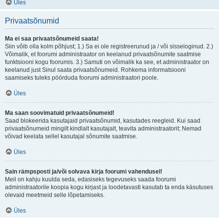
Üles
Privaatsõnumid
Ma ei saa privaatsõnumeid saata!
Siin võib olla kolm põhjust; 1.) Sa ei ole registreerunud ja / või sisseloginud. 2.)
Võimalik, et foorumi administraator on keelanud privaatsõnumite saatmise
funktsiooni kogu foorumis. 3.) Samuti on võimalik ka see, et administraator on
keelanud just Sinul saata privaatsõnumeid. Rohkema informatsiooni
saamiseks tuleks pöörduda foorumi administraatori poole.
Üles
Ma saan soovimatuid privaatsõnumeid!
Saad blokeerida kasutajaid privaatsõnumid, kasutades reegleid. Kui saad
privaatsõnumeid mingilt kindlalt kasutajalt, teavita administraatorit; Nemad
võivad keelata sellel kasutajal sõnumite saatmise.
Üles
Sain rämpsposti ja/või solvava kirja foorumi vahendusel!
Meil on kahju kuulda seda, edasiseks tegevuseks saada foorumi
administraatorile koopia kogu kirjast ja loodetavasti kasutab ta enda käsutuses
olevaid meetmeid selle lõpetamiseks.
Üles